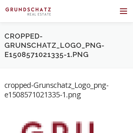
Direkt
zum
Menü
Inhalt
PROFIL
BERATUNG
VERMITTLUNG
CROPPED-
GRUNSCHATZ_LOGO_PNG-
E1508571021335-1.PNG
REFERENZEN
KONTAKT
cropped-Grunschatz_Logo_png-
e1508571021335-1.png