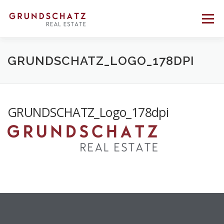
Direkt
zum
Menü
Inhalt
PROFIL
BERATUNG
VERMITTLUNG
GRUNDSCHATZ_LOGO_178DPI
REFERENZEN
KONTAKT
GRUNDSCHATZ_Logo_178dpi