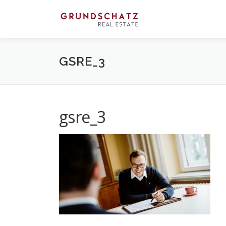
Direkt
zum
Inhalt
GSRE_3
gsre_3