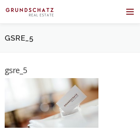
Direkt
zum
Menü
Inhalt
PROFIL
BERATUNG
VERMITTLUNG
GSRE_5
REFERENZEN
KONTAKT
gsre_5