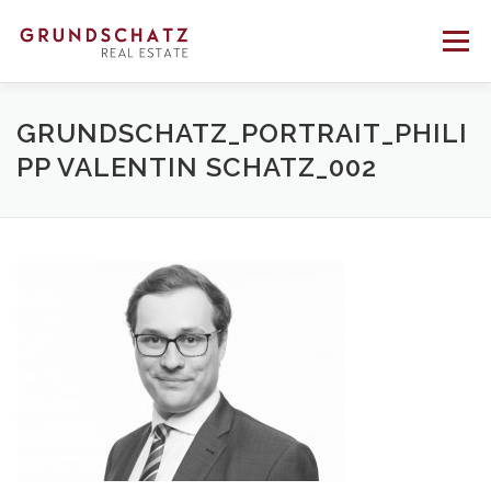
Direkt
zum
Menü
Inhalt
PROFIL
BERATUNG
VERMITTLUNG
GRUNDSCHATZ_PORTRAIT_PHILI
PP VALENTIN SCHATZ_002
REFERENZEN
KONTAKT