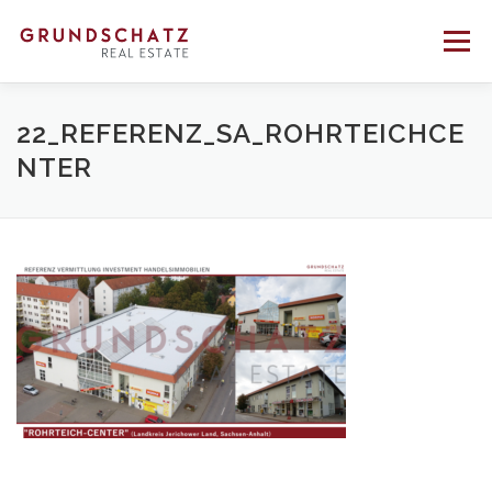
Direkt
zum
Menü
Inhalt
PROFIL
BERATUNG
VERMITTLUNG
22_REFERENZ_SA_ROHRTEICHCE
NTER
REFERENZEN
KONTAKT