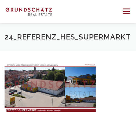
Direkt
zum
Menü
Inhalt
PROFIL
BERATUNG
VERMITTLUNG
24_REFERENZ_HES_SUPERMARKT
REFERENZEN
KONTAKT