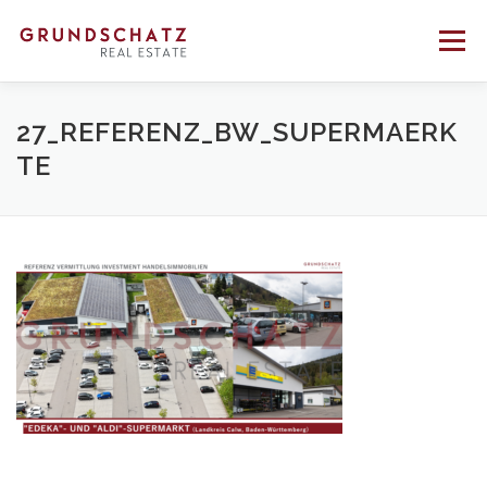
Direkt
zum
Menü
Inhalt
PROFIL
BERATUNG
VERMITTLUNG
27_REFERENZ_BW_SUPERMAERK
TE
REFERENZEN
KONTAKT