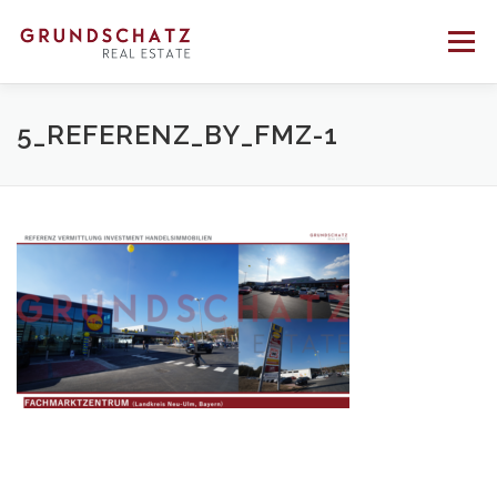
Direkt
zum
Menü
Inhalt
PROFIL
BERATUNG
VERMITTLUNG
5_REFERENZ_BY_FMZ-1
REFERENZEN
KONTAKT